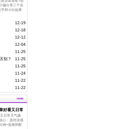
鞋进货渠道呢?想
小编分享三个实
新手和小白如果
12-19
12-18
12-12
12-04
11-25
区别？
11-25
11-25
11-24
11-22
11-22
章好看又日常
又日常天气越
心：‌选对凉感
”比例+低饱和配