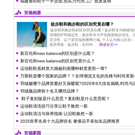
福建莆田鞋子一手货源,招实力代理,工厂批发直销
安福相册
徒步鞋和跑步鞋的区别究竟在哪？
徒步鞋和跑步鞋的区别究竟在哪？徒步鞋专为崎岖地
强调防护和稳定性；跑步鞋专为平坦路面跑步优化，
灵活性。以下是安福相册网小编_个人认为核心区别：
差异‌用途‌：徒步鞋：应对碎...
阅读全文>>
新百伦和new balance的区别是什么呢？
新百伦和new balance的区别究竟什么？
运动鞋鞋底材质大揭秘到底哪种材质更胜一筹?
万斯鞋是哪个国家的品牌？？全球潮流文化的先锋与时尚革新
羽绒服哪个品牌质量好又保暖呢?2025年8大排名揭晓,时尚与
羽绒服品牌前十名又哪些品牌？
暖兼得!
鞋子复刻版是什么意思？复刻鞋是什么意思呢？
运动鞋清洗技巧分享让鞋子焕然一新
运动鞋清洁与保养指南:让旧鞋焕然一新
2025世界名表十大品牌排名 奢侈品手表知名品牌推荐
安福家园