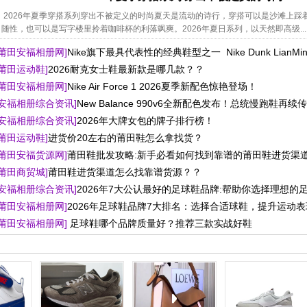
2026年夏季穿搭系列穿出不被定义的时尚夏天是流动的诗行，穿搭可以是沙滩上踩
随性，也可以是写字楼里拎着咖啡杯的利落飒爽。2026年夏日系列，以天然即高级...
[莆田安福相册网]
Nike旗下最具代表性的经典鞋型之一 Nike Dunk LianMing
[莆田运动鞋]
2026耐克女士鞋最新款是哪几款？？
[莆田安福相册网]
Nike Air Force 1 2026夏季新配色惊艳登场！
[安福相册综合资讯]
New Balance 990v6全新配色发布！总统慢跑鞋再续
[安福相册综合资讯]
2026年大牌女包的牌子排行榜！
[莆田运动鞋]
进货价20左右的莆田鞋怎么拿找货？
[莆田安福货源网]
莆田鞋批发攻略:新手必看如何找到靠谱的莆田鞋进货渠
[莆田商贸城]
莆田鞋进货渠道怎么找靠谱货源？？
[安福相册综合资讯]
2026年7大公认最好的足球鞋品牌:帮助你选择理想的
[莆田安福相册网]
2026年足球鞋品牌7大排名：选择合适球鞋，提升运动
[莆田安福相册网]
足球鞋哪个品牌质量好？推荐三款实战好鞋