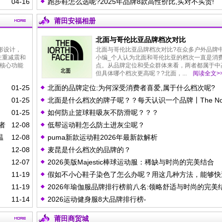
04-16
跑步鞋怎么选呢?2025年品牌8款高性价比,买对不买贵!
莆田安福相册
北面与哥伦比亚品牌档次对比
形设计，
北面与哥伦比亚品牌档次对比?在众多户外品牌
注重减震和
小编_个人认为北面和哥伦比亚的档次一直是消
核心功能
点。从品牌定位和受众群体来看，两者都属于中
但具体哪个档次更高呢？?北面，...
阅读全文>
01-25
北面的品牌定位:为何深受消费者喜爱,属于什么档次呢?
01-25
北面是什么档次的牌子呢？？每天认识一个品牌丨The Nor
01-25
如何防止篮球鞋吸灰不防滑呢？？？
Face（北面）
者
12-08
低帮运动鞋怎么防土进灰尘呢？
温
12-08
puma新款运动鞋2026年最新款解析
12-08
麦昆是什么档次的品牌的？
12-07
2026美版Majestic棒球运动服：稀缺与时尚的完美结合
11-19
假如不小心鞋子染色了怎么办呢？用这几种方法，能够快
11-19
2026年瑜伽服品牌排行榜前八名:领略舒适与时尚的完美
解决
11-14
2026运动健身服8大品牌排行榜-
莆田商贸城