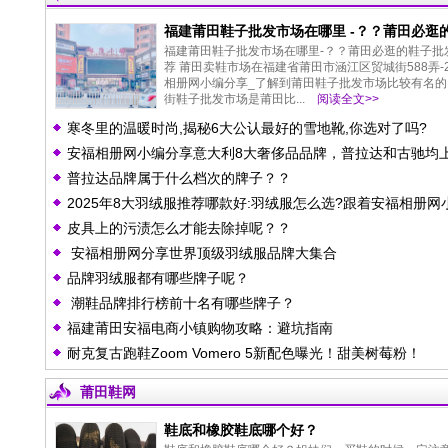
福建莆田鞋子批发市场在哪里 -？？莆田必逛的
发市场推荐
福建莆田鞋子批发市场在哪里-？？莆田必逛的鞋子批
荐 莆田卖鞋市场在福建省莆田市涵江区贸城街588弄-
相册网小编分享_了解到莆田鞋子批发市场比较有名的
街鞋子批发市场是莆田比...
阅读全文>>
寒冬里的温暖时尚,揭秘6大公认最好的雪地靴,你选对了吗?
安福相册网小编分享意大利8大奢侈品品牌，普拉达和古驰均
普拉达品牌属于什么档次的牌子？？
榜，你买过吗？
2025年8大羽绒服推荐哪款好:羽绒服怎么选?跟着安福相册网
皮具上的污渍怎么才能去除掉呢？？
编,选购不迷路哦!
安福相册网分享世界顶级羽绒服品牌大集合
品牌羽绒服都有哪些牌子呢？
潮鞋品牌排行榜前十名有哪些牌子？
福建莆田安福电商小镇购物攻略：避坑指南
耐克复古跑鞋Zoom Vomero 5新配色曝光！甜美树莓粉！
莆田鞋网
鞋底和橡胶鞋底哪个好？