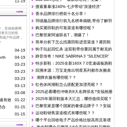
11-19
搜索量暴涨240% 七夕带动“浪漫经济”
香水品牌排行榜前十名分享！
羽绒服品牌排行前九名榜单揭晓,带你了解羽
购买莆田鞋的可靠渠道有哪些呢？
中，安福相册网
绒服哪个牌子好？
费者关注的焦
巴黎世家阿迪联名T，潮爆了！
高端户外品牌，
简单分析下怎么找莆田鞋进货渠道？莆田鞋
>
钩子玩起回忆杀 这双鞋带你重回属于耐克的
进货价多少!99%的人不知道的10个货源地
04-19
静音传奇！NIKE SABRINA 3 “SILENCER”
1971
th
04-19
特步新鞋：2025全新160X 7.0竞速碳板跑鞋
新配色致敬科比经典时刻
03-23
回溯本源：万宝龙推出明星系列都市灰腕表
开启预售
03-23
潮牌衣服有哪些呢？？
新作
03-23
红色休闲潮鞋怎么搭配更加漂亮呢？？
03-13
2025必看哪些冲锋衣8大名牌排名?安福相册
03-08
2025年莆田鞋版本大汇总，哪些值得买呢？
网精选国产冲锋衣品牌推荐
速有效
01-22
巴黎世家是哪个国家的奢侈品牌子？？安福
结合
01-15
运动鞋销售渠道模式有哪些呢？？
相册网小编三分钟了解巴黎世家Balenciaga
01-15
哪个平台回收电子产品价格比较高而且靠谱