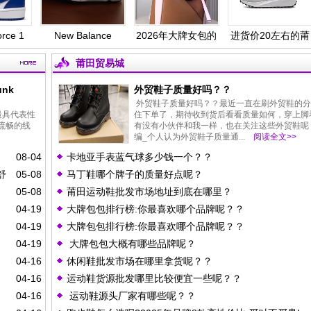
1
New Balance
2026年大牌女包的
进货价20左右的莆
莆
惊
990v6全新配色发
牌子排行榜！
田鞋怎么拿找货？
布！总统慢跑鞋再
莆田贸易城
续传奇！
nk
外贸鞋子质量好吗？？
外贸鞋子质量好吗？？最近一直在刷外贸鞋的分
旗下最具代表性
住下单了，期待收到货后看看质量如何，穿上脚
流畅的线
有没有小伙伴和我一样，也在关注这些外贸鞋呢
编_个人认为外贸鞋子‌质量通...
阅读全文>>
08-04
卡地亚手表蓝气球多少钱一个？？
舒
05-08
马丁鞋哪个牌子的质量好点呢？
05-08
莆田运动鞋批发市场地址到底在哪里？
04-19
大牌包包排行榜:你最喜欢哪个品牌呢？？
04-19
大牌包包排行榜:你最喜欢哪个品牌呢？？
04-19
大牌包包大概有哪些品牌呢？
04-16
休闲鞋批发市场在哪里拿货呢？？
04-16
运动鞋货源批发哪里比较便宜一些呢？？
04-16
运动鞋源头厂家有哪些呢？？