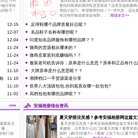
渠道呢?
到过TPR
莆田鞋批发攻略:新手必看如何找到靠谱的莆田
小编分享给
要找到靠谱的莆田鞋进货渠道？这里安福相册网
合的鞋子！
用的小技巧，希望能帮到你！?一件代发：适合
你没有经验或者资金有限，...
阅读全文>>
12-15
足球鞋哪个品牌质量好点呢？
12-07
名品鞋子名称有哪些呢？
12-04
印度知名品牌服饰有哪些品牌？？
11-24
微商的货源都从哪来的？
11-24
微商卖童装到底赚钱吗？？
11-24
服装老司机告诉你：原单是什么意思？原单和正品有什么
11-10
大牌原单是什么意思呢？？
购
11-10
潮牌档口一手货源渠道分享
11-10
世界八大顶级包包,你到底喜欢哪一款包包?
11-02
高档包包有哪些品牌呢？？
安福相册综合资讯
夏天穿搭没灵感？参考安福相册网这篇文
鞋最新款主
夏天穿搭没灵感？参考安福相册网这篇文章好看
，像
来越热，日常穿什么出门好看又舒服？夏季穿搭核
目前热门选
面料（麻/天丝/速干）+遵循“上短下长/上紧下松