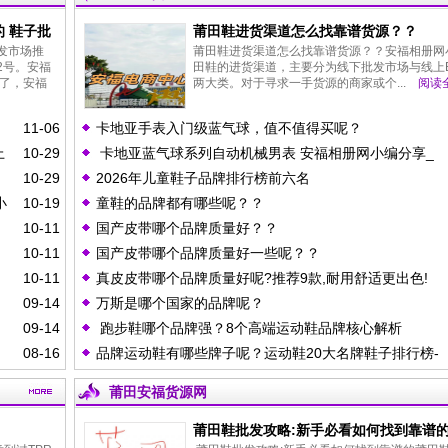
 鞋子批
莆田鞋进货渠道怎么找靠谱货源？？
发市场推
莆田鞋进货渠道怎么找靠谱货源？？安福相册网
2号。安福
田鞋的进货渠道，主要分为‌线下批发市场‌与‌线上B
了，安福
两大类。对于寻求一手货源的商家或个...
阅读全
11-06
卡地亚手表入门级蓝气球，值不值得买呢？
上
10-29
卡地亚蓝气球系列自动机械男表 安福相册网小编分享_
10-29
2026年儿童鞋子品牌排行榜前六名
小
10-19
童鞋的品牌都有哪些呢？？
10-11
国产皮带哪个品牌质量好？？
10-11
国产皮带哪个品牌质量好一些呢？？
10-11
真皮皮带哪个品牌质量好呢?推荐9款,耐用舒适更出色!
09-14
万斯是哪个国家的品牌呢？
09-14
跑步鞋哪个品牌强？8个高端运动鞋品牌核心解析
08-16
品牌运动鞋有哪些牌子呢？运动鞋20大名牌鞋子排行榜-
莆田安福货源网
莆田鞋批发攻略:新手必看如何找到靠谱