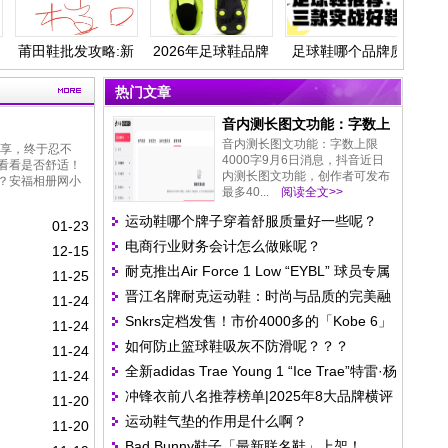
田鞋批发攻略:新
2026年足球鞋品牌
足球鞋哪个品牌质
足球鞋哪
手必看如何找到靠
7大排名：选择合
量好？推荐三款实
量好
谱的莆田鞋进货渠
适球鞋，提升运动
战好鞋
热门文章
道呢?
表现与舒适感
音内测长图文功能：字数上
限4000字
音内测长图文功能：字数上限
享，终于忍不
4000字9月6日消息，抖音近日
看看是否舒适！
内测长图文功能，创作者可发布
？安福相册网小
最多40...
阅读全文>>
运动鞋哪个牌子穿着舒服质量好一些呢？
01-23
电商行业财务会计怎么做账呢？
12-15
耐克推出Air Force 1 Low “EYBL” 球员专属
11-25
晋江名牌耐克运动鞋：时尚与品质的完美融
款 细节设计彰显赛事身份
11-24
Snkrs定档发售！市价4000多的「Kobe 6」
合！
11-24
如何防止篮球鞋吸灰不防滑呢？？？
道奇，随时突袭
11-24
全新adidas Trae Young 1 “Ice Trae”特雷·杨
11-24
冲锋衣前八名推荐榜单|2025年8大品牌横评
签名鞋
11-20
运动鞋气垫的作用是什么啊？
结果出炉
11-20
Bad Bunny鞋子「最新联名鞋」上架！