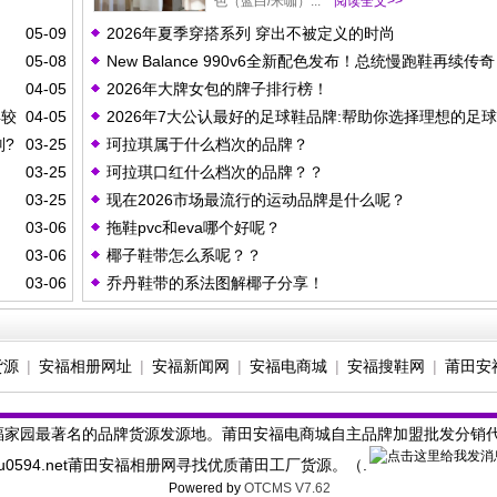
色（蓝白/米咖）‌...
阅读全文>>
05-09
2026年夏季穿搭系列 穿出不被定义的时尚
05-08
New Balance 990v6全新配色发布！总统慢跑鞋再续传
04-05
2026年大牌女包的牌子排行榜！
异较
04-05
2026年7大公认最好的足球鞋品牌:帮助你选择理想的足
别?
03-25
珂拉琪属于什么档次的品牌？
03-25
珂拉琪口红什么档次的品牌？？
03-25
现在2026市场最流行的运动品牌是什么呢？
03-06
拖鞋pvc和eva哪个好呢？
03-06
椰子鞋带怎么系呢？？
03-06
乔丹鞋带的系法图解椰子分享！
货源
|
安福相册网址
|
安福新闻网
|
安福电商城
|
安福搜鞋网
|
莆田安
福家园最著名的品牌货源发源地。莆田安福电商城自主品牌加盟批发分销代理
0594.net莆田安福相册网寻找优质莆田工厂货源。（.
Powered by
OTCMS V7.62