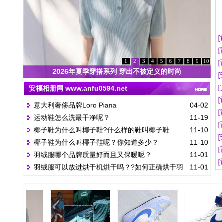
1
2
3
4
5
6
7
8
9
10
2026年夏季穿搭系列 穿出不被定义的时尚
安福相册网 www.anfu0594.net
意大利奢侈品牌Loro Piana
04-02
运动鞋怎么洗最干净呢？
11-19
椰子鞋为什么叫椰子鞋?什么样的鞋叫椰子鞋
11-10
椰子鞋为什么叫椰子鞋呢？你知道多少？
11-10
啊？？
羽绒服哪个品牌质量好而且又保暖呢？
11-01
羽绒服可以放进烘干机烘干吗？?如何正确烘干羽
11-01
绒服