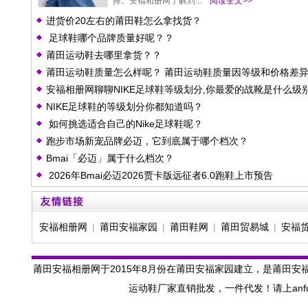
择。安福相册网了解到...
阅读全文>>
进货价20左右的莆田鞋怎么拿找货？
足球鞋哪个品牌质量好呢？？
莆田运动鞋去哪里拿货？？
莆田运动鞋质量怎么样呢？ 莆田运动鞋质量因等级和价格差
安福相册网聊聊NIKE足球鞋等级划分,你最爱的战靴是什么级
大
NIKE足球鞋的等级划分你都知道吗？
如何挑选适合自己的Nike足球鞋呢？
跑步市场新宠品牌必迈，它到底属于哪个档次？
Bmai「必迈」属于什么档次？
2026年Bmai必迈2026贾卡版远征者6.0跑鞋上市预告
安福相册网
|
莆田安福家园
|
莆田鞋网
|
莆田贸易城
|
安福
莆田安福相册网于2015年8月份在莆田安福家园建立，是莆田安
运动鞋厂家直销批发，一件代发！请上anfu