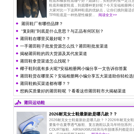
鞋底和橡胶鞋底哪个好？姐妹们，买鞋的时候一定注意
鞋底和橡胶鞋底，到底哪种更好呢？今天安福相册网
大家对比一下这两种鞋底的优缺点，让你们挑到最适
TPR鞋底是一种热塑性橡胶...
阅读全文>>
莆田鞋厂有哪些品牌？
“复刻鞋”到底是什么意思？与正品有何区别？
莆田鞋在哪里买最好呢？？
一手莆田鞋子批发货源怎么找？莆田鞋批发渠道
揭秘莆田鞋的四大货源及其代发渠道
莆田鞋拿货渠道怎么找呢？
椰子鞋到底有多火呢?安福相册网小编分享一文告诉你答案
莆田鞋货在哪里买？安福相册网小编分享五大渠道助你轻松选
莆田鞋购买渠道都有哪？？
想购买质量好的莆田鞋呢 ？看看这些莆田鞋市大揭秘渠道
莆田运动鞋
2026耐克女士鞋最新款是哪几款？？
2026耐克女士鞋最新款是哪几款？？2026年耐克女
要集中在夏季透气板鞋、复古跑鞋以及马年特别系列
COURT板鞋、AIRMAXMUSE和马年脱缰系列都是