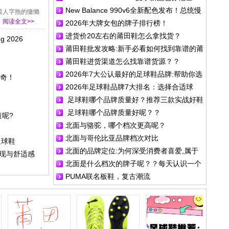
New Balance 990v6全新配色发布！总统慢
场！
着人字拖的慵懒
阅读全文>>
2026年大牌女包的牌子排行榜！
跑鞋再续传奇！
进货价20左右的莆田鞋怎么拿找货？
 2026
莆田鞋批发攻略:新手必看如何找到靠谱的莆
莆田鞋进货渠道怎么找靠谱货源？？
田鞋进货渠道呢?
2026年7大公认最好的足球鞋品牌:帮助你选
传奇！
2026年足球鞋品牌7大排名：选择合适球
择理想的足球鞋
足球鞋哪个品牌质量好？推荐三款实战好鞋
鞋，提升运动表现与舒适感
足球鞋哪个品牌质量好呢？？
道呢?
北面与骆驼，哪个档次更高呢？
北面与哥伦比亚品牌档次对比
足球鞋
北面的品牌定位:为何深受消费者喜爱,属于
表现与舒适感
北面是什么档次的牌子呢？？每天认识一个
什么档次呢?
PUMA联名板鞋，复古潮流
品牌丨The North Face（北面）