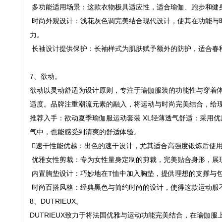
多功能适用场景：这款衣物极具适应性，适合瑜伽、跑步和健
时尚外观设计：浅花灰色调完美结合现代设计，使其在功能与
力。
长袖设计提供保护：长袖样式为肌肤赋予额外的防护，适合春
7、欲动。
欲动以灵动舒适为设计原则，专注于瑜伽服装的功能性与穿着
适度。品牌注重潮流元素的融入，将运动与时尚完美结合，给
推荐入手：欲动夏季瑜伽服运动套装 XL轻薄透气舒适：采用
气中，也能感受到清爽的舒适体验。
️⃣速干性能优越：出色的速干设计，尤其适合高强度锻炼后使
优雅女性剪裁：专为女性量身定制的剪裁，完美贴合身形，展
内置胸垫设计：巧妙地在T恤中加入胸垫，提供理想的支撑与
时尚百搭风格：经典黑色与简约时尚的设计，使得这款运动服
8、DUTRIEUX。
DUTRIEUX致力于将法国优雅与运动功能完美结合，在瑜