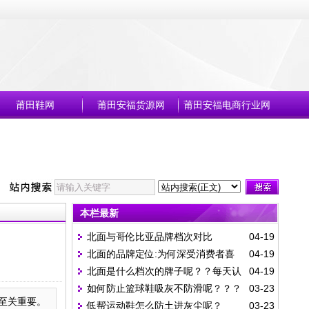
莆田鞋网
莆田安福货源网
莆田安福电商行业网
本栏最新
北面与哥伦比亚品牌档次对比
04-19
北面的品牌定位:为何深受消费者喜
04-19
北面是什么档次的牌子呢？？每天认
04-19
爱,属于什么档次呢?
如何防止篮球鞋吸灰不防滑呢？？？
03-23
识一个品牌丨The North Face（北面）
，至关重要。
低帮运动鞋怎么防土进灰尘呢？
03-23