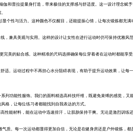
为瑜伽和普拉提量身打造，带来极佳的支撑感与舒适度。这一设计理念赋予
缩。
彰显个性与活力。这种颜色不仅醒目，还能提振心情，让每次锻炼都充满
曲线，兼具美观与实用。这样的设计让女性在进行运动时仍可保持优雅风
，实现更完美的贴合感。这种精准的尺码选择确保每位穿着者在运动时都能享
爽舒适。运动过程中不再担心水分阻碍表现，有助于提升运动效果，让每
一系列功能性服饰。我们的面料精选高科技纤维，既避免束缚的感觉，又
的风格，让每位练习者都能找到自我表达的方式。
用高性能材料，能在运动中迅速排汗，让肌肤保持干爽。无论是激烈训练
雅气质。每一次运动都显得更加自信，无论是在健身房还是户外锻炼，都