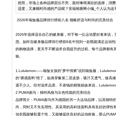
然而，市场上各种品牌层出不穷，面对琳琅满目的选择，消费
适度，又兼顾时尚感的产品呢？安福相册网小编_个人认为这不仅
2026年瑜伽服品牌排行榜前八名:领略舒适与时尚的完美结合
2026年选择适合自己的健身服，对于每一位运动爱好者来说
惑。如何在健身服品牌排行榜前8名中找到一款既能满足运动性
的购物选择，更关乎不断追求自我提升的过程。每个品牌都有
验。
1.Lululemon——瑜伽女孩的“梦中情裤”说到瑜伽服，Lulu
的“裸感面料”绝了，贴身穿像第二层皮肤，吸汗又透气，做高
退不少人。但对追求品质、不差钱的精致姐妹来说，Lululemo
2.PUMA彪马：独特风格与出色性能的完美结合
品牌简介：PUMA彪马作为德国的另一大运动品牌，以其独特
尚，同时又不失实用性。其采用的高科技面料具有良好的弹性
动衣既能够彰显个性，又能够提供良好的运动体验，那么PUM