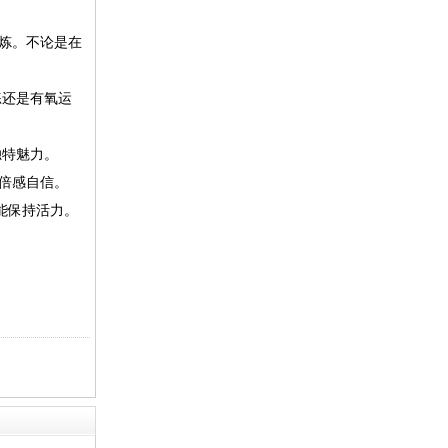
锻炼。不论是在
练还是有氧运
独特魅力。
倍感自信。
能保持活力。