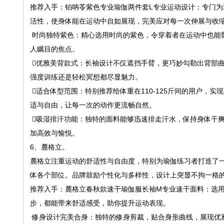
推荐入手：铂呐苓紫色专业瑜伽两件套L专业运动设计：专门
活性，使身体能在运动中自如展现，完美应对每一次伸展与收
时尚独特紫色：精心选用时尚的紫色，令穿着者在运动中也能
人瞩目的焦点。
️⃣优雅美背款式：长袖设计不仅遮挡手臂，更巧妙勾勒出背部
强度训练还是轻松冥想都尽显魅力。
️⃣适合体型范围：特别推荐给体重在110-125斤间的用户
适与自由，让每一次的动作更流畅自然。
️⃣吸湿排汗功能：独特的面料能够迅速排走汗水，保持身体干
加高效与愉悦。
6、麓格立。
麓格立注重运动的舒适性与自由度，特别为瑜伽练习者打造了
体各个部位。品牌鼓励个性化与多样性，设计上突显不拘一格
推荐入手：麓格立春秋款速干瑜伽服长袖M专业速干面料：选
步，都能带来舒适感受，助你提升运动表现。
修身设计完美合身：独特的修身剪裁，贴合身形曲线，展现优