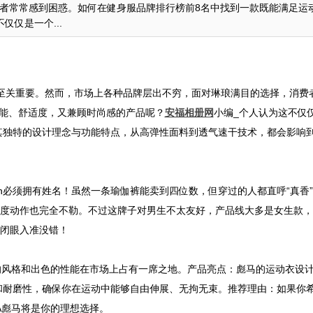
者常常感到困惑。如何在健身服品牌排行榜前8名中找到一款既能满足运
仅是一个...
，至关重要。然而，市场上各种品牌层出不穷，面对琳琅满目的选择，消费
能、舒适度，又兼顾时尚感的产品呢？
安福相册网
小编_个人认为这不仅
其独特的设计理念与功能特点，从高弹性面料到透气速干技术，都会影响
lemon必须拥有姓名！虽然一条瑜伽裤能卖到四位数，但穿过的人都直呼“真香”！L
难度动作也完全不勒。不过这牌子对男生不太友好，产品线大多是女生款
n闭眼入准没错！
的风格和出色的性能在市场上占有一席之地。产品亮点：彪马的运动衣设
和耐磨性，确保你在运动中能够自由伸展、无拘无束。推荐理由：如果你
A彪马将是你的理想选择。