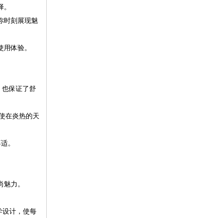
择。
你时刻展现魅
使用体验。
，也保证了舒
使在炎热的天
不适。
尚魅力。
学设计，使每