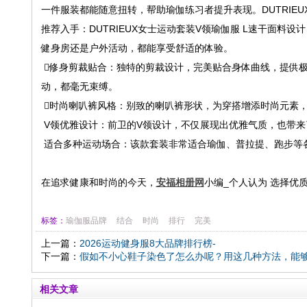
一件服装都能随意扭转，帮助瑜伽练习者提升表现。DUTRIE
推荐入手：DUTRIEUX女士运动套装V领瑜伽服 L速干面
健身房还是户外活动，都能享受舒适的体验。
️⃣修身剪裁贴合：独特的剪裁设计，完美贴合身体曲线，提供
动，都毫无束缚。
️⃣时尚喇叭裤风格：别致的喇叭裤形状，为穿搭增添时尚元素
V领优雅设计：前卫的V领设计，不仅展现出优雅气质，也带
适合多种运动场合：该款套装非常适合瑜伽、普拉提、跑步等
在追求健康和时尚的今天，
安福相册网
小编_个人认为 选择优
标签：
瑜伽服品牌
结合
时尚
排行
完美
上一篇：
2026运动健身服8大品牌排行榜-
下一篇：
假如不小心鞋子染色了怎么办呢？用这几种方法，能
相关文章