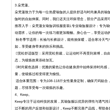
3.朵梵蓮。
朵梵蓮致力于为每一位热爱瑜伽的人提供舒适与时尚兼具的瑜
伽时的自如伸展。同时，我们还关注环保理念，部分产品采用
推荐入手：朵梵蓮女瑜伽训练服套装L专业瑜伽服设计：专为
动需求，让你的每一次练习都更加顺畅。身心合一，享受运动
秋冬季节适用：长袖与长裤设计，能有效保暖，适合寒冷天气
如，享受健身带来的快乐和挑战。
️⃣宽松舒适版型：采用宽松剪裁，让运动时不再受到束缚，自
态，为锻炼效果添砖加瓦。
️⃣时尚紫色选择：优雅的紫色让你在健身房中始终保持时尚感
量，使锻炼过程变得更为愉悦。
适合体重范围：专为108-118斤女性量身定制，确保尺码
题，尽情享受每一次锻炼的乐趣。
4、Keep。
Keep专注于运动科技的发展，其瑜伽服以优异的弹性与透气
过不断的用户反馈和创新设计，Keep不断完善产品线，帮助