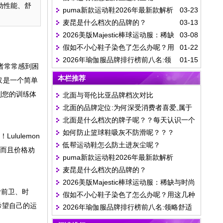
动性能、舒
puma新款运动鞋2026年最新款解析
03-23
麦昆是什么档次的品牌的？
03-13
2026美版Majestic棒球运动服：稀缺
03-08
假如不小心鞋子染色了怎么办呢？用
01-22
与时尚的完美结合
2026年瑜伽服品牌排行榜前八名:领
01-15
这几种方法，能够快速有效解决
者常常感到困
略舒适与时尚的完美结合
本栏推荐
仅是一个简单
到您的训练体
北面与哥伦比亚品牌档次对比
北面的品牌定位:为何深受消费者喜爱,属于
北面是什么档次的牌子呢？？每天认识一个
什么档次呢?
如何防止篮球鞋吸灰不防滑呢？？？
品牌丨The North Face（北面）
ululemon
低帮运动鞋怎么防土进灰尘呢？
，而且价格劝
puma新款运动鞋2026年最新款解析
麦昆是什么档次的品牌的？
2026美版Majestic棒球运动服：稀缺与时尚
计前卫、时
假如不小心鞋子染色了怎么办呢？用这几种
的完美结合
希望自己的运
2026年瑜伽服品牌排行榜前八名:领略舒适
方法，能够快速有效解决
与时尚的完美结合