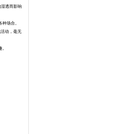
物湿透而影响
各种场合。
地活动，毫无
趣。