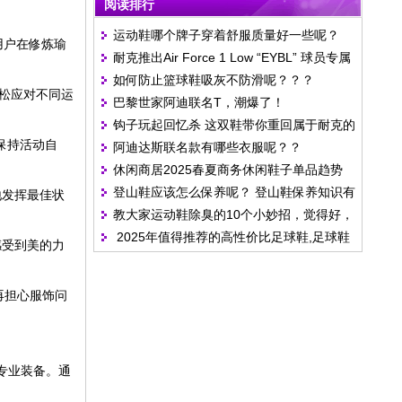
阅读排行
运动鞋哪个牌子穿着舒服质量好一些呢？
用户在修炼瑜
耐克推出Air Force 1 Low “EYBL” 球员专属
如何防止篮球鞋吸灰不防滑呢？？？
款 细节设计彰显赛事身份
松应对不同运
巴黎世家阿迪联名T，潮爆了！
钩子玩起回忆杀 这双鞋带你重回属于耐克的
保持活动自
阿迪达斯联名款有哪些衣服呢？？
1971
休闲商居2025春夏商务休闲鞋子单品趋势
登山鞋应该怎么保养呢？ 登山鞋保养知识有
地发挥最佳状
教大家运动鞋除臭的10个小妙招，觉得好，
哪些啊？
2025年值得推荐的高性价比足球鞋,足球鞋
别忘了收藏安福相册网
感受到美的力
八大品牌排行榜
再担心服饰问
专业装备。通