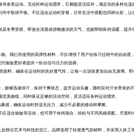
身等各类运动。无论何种运动需求，它都能灵活应对，满足你的多样化选
时尚中取得平衡。不仅适合运动时穿着，日常生活中搭配也同样出彩，让
秋及冬季穿搭。即使在清晨或傍晚微凉的天气，也能帮助保持温暖，提升
体验。我们所使用的高弹性材料，不仅增强了用户在练习过程中的自由度
现代瑜伽爱好者提供一份自信与活力的选择。
优质面料，确保在运动时的良好透气性，让每一次训练更加自由无束缚。即
用，能够迅速排汗，保持干爽状态，提升运动乐趣，随时应对汗水带来的
现优美曲线，同时保证足够的活动空间，灵活适应各种运动需求。
包裹感，确保运动时舒适无压力，减少不必要的移动和摩擦。
不仅适合瑜伽等活动，也可用于休闲场合，轻松与不同风格搭配，尽显时
伽服上反映出艺术与科技的交汇。品牌选用了轻便透气的材料，并采用人体工