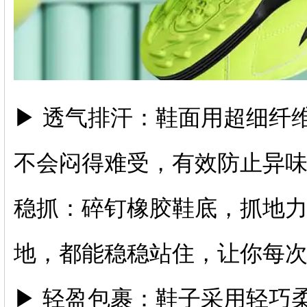
▶ 透气排汗：鞋面用超细纤
不会闷得难受，有效防止异
稳抓：碎钉橡胶鞋底，抓地
地，都能稳稳站住，让你每
▶ 轻盈包裹：鞋子采用轻巧