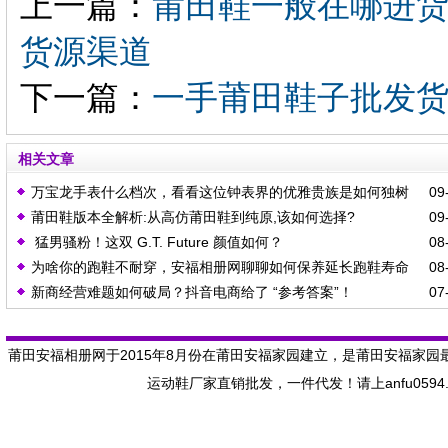
上一篇：
莆田鞋一般在哪进
货源渠道
下一篇：
一手莆田鞋子批发货
相关文章
万宝龙手表什么档次，看看这位钟表界的优雅贵族是如何独树
09-
莆田鞋版本全解析:从高仿莆田鞋到纯原,该如何选择?
09-
一帜吧！
猛男骚粉！这双 G.T. Future 颜值如何？
08-
为啥你的跑鞋不耐穿，安福相册网聊聊如何保养延长跑鞋寿命
08-
新商经营难题如何破局？抖音电商给了 “参考答案”！
07-
呢？
莆田安福相册网于2015年8月份在莆田安福家园建立，是莆田安福家园
运动鞋厂家直销批发，一件代发！请上anfu059