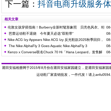
下一篇：
抖音电商升级服务
相关文章
伦敦女孩穿搭指南！Burberry全新时髦形象照 贝壳色风衣、绗
08-
芭蕾运动鞋不退烧 今年夏天必选“双鞋带”
08-
缝手袋曝光
Nike ACG Izy Appears Nike ACG Izy 反光鞋款2025秋季回归，
08-
The Nike AlphaFly 3 Goes Aquatic Nike AlphaFly 3
08-
拉链设计加持户外机能风
Kenzo x Converse联名Chuck 70 Hi「Hana Leopard」发售解
08-
“Obsidian/Doll” 跑鞋2025年秋季发售
析：复古豹纹与潮流碰撞的春日焦点
莆田安福相册网于2015年8月份在莆田安福家园建立，是莆田安福家园
运动鞋厂家直销批发，一件代发！请上anfu059