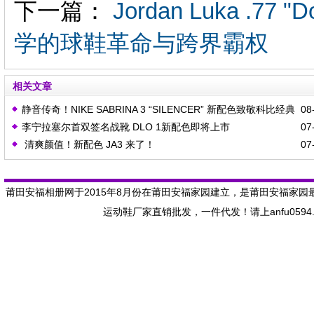
下一篇：
Jordan Luka .7
学的球鞋革命与跨界霸权
相关文章
静音传奇！NIKE SABRINA 3 “SILENCER” 新配色致敬科比经典
08-
李宁拉塞尔首双签名战靴 DLO 1新配色即将上市
07-
时刻
清爽颜值！新配色 JA3 来了！
07-
莆田安福相册网于2015年8月份在莆田安福家园建立，是莆田安福家园
运动鞋厂家直销批发，一件代发！请上anfu059