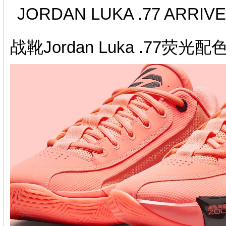
JORDAN LUKA .77 ARRIV
战靴Jordan Luka .77荧光配