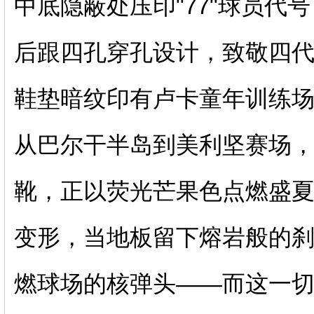
中底隐蔽处压印"77"球员代
后跟四孔穿孔设计，致敬四
鞋垫暗纹印有卢卡童年训练场坐标（4
从巴尔干半岛到美利坚赛场
靴，正以荧光芒果色点燃盛
变形，当地板留下熔岩般的
燃球场的核弹头——而这一切