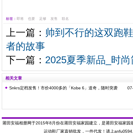
标签：
即将
也要
足够
发售
联名
上一篇：
帅到不行的这双跑鞋
者的故事
下一篇：
2025夏季新品_时
相关文章
Snkrs定档发售！市价4000多的「Kobe 6」道奇，随时突袭
07-
莆田安福相册网于2015年8月份在莆田安福家园建立，是莆田安福家园
运动鞋厂家直销批发，一件代发！请上anfu059