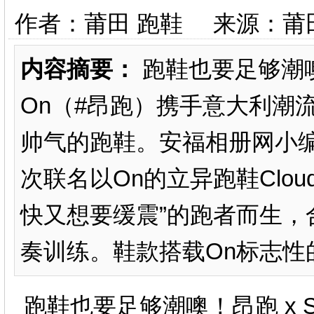
作者：莆田 跑鞋 来源：莆
内容摘要：
跑鞋也要足够潮噢
On（#昂跑）携手意大利潮流
帅气的跑鞋。安福相册网小
次联名以On的立异跑鞋Clou
快又想要缓震”的跑者而生，
奏训练。鞋款搭载On标志性的H
跑鞋也要足够潮噢！昂跑 x Sl