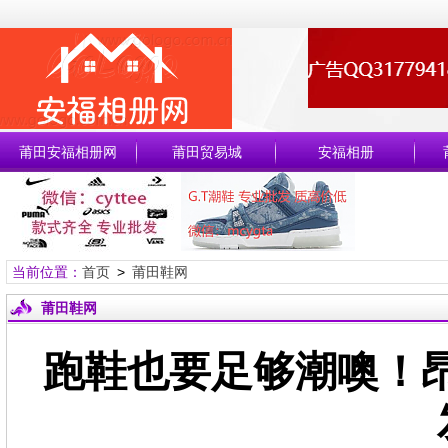
莆田安福相册网
莆田贸易城
安福相册
当前位置：
首页
>
莆田鞋网
莆田鞋网
跑鞋也要足够潮噢！昂跑 